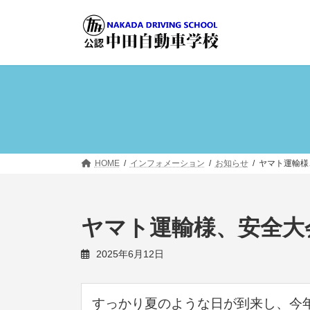
コ
ナ
ン
ビ
テ
ゲ
ン
ー
ツ
シ
へ
ョ
ス
ン
キ
に
ッ
移
プ
動
HOME
インフォメーション
お知らせ
ヤマト運輸様
ヤマト運輸様、安全大
2025年6月12日
すっかり夏のような日が到来し、今