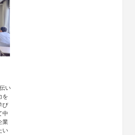
た
伝い
力を
学び
て中
企業
たい