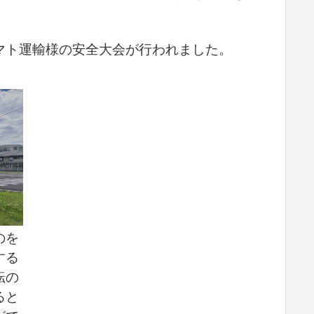
マト運輸様の安全大会が行われました。
のを
する
転の
ると