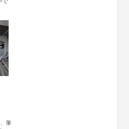
がで
子
は、筆