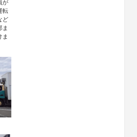
員が
運転
など
部ま
けま