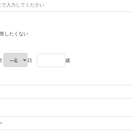
答したくない
月
日
歳