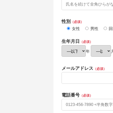
性別
（必須）
女性
男性
回
生年月日
（必須）
年
メールアドレス
（必須）
電話番号
（必須）