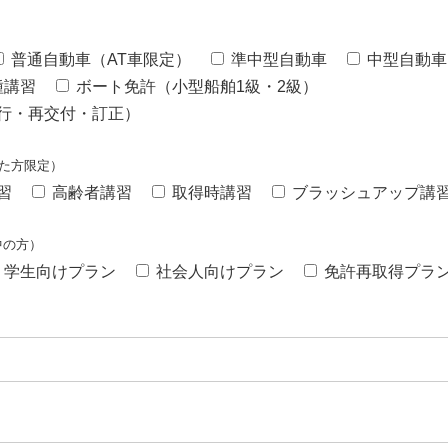
普通自動車（AT車限定）
準中型自動車
中型自動車
種講習
ボート免許（小型船舶1級・2級）
行・再交付・訂正）
た方限定）
習
高齢者講習
取得時講習
ブラッシュアップ講
中の方）
学生向けプラン
社会人向けプラン
免許再取得プラ