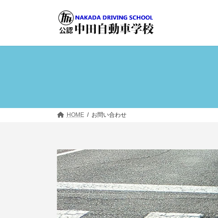
コ
ナ
ン
ビ
テ
ゲ
ン
ー
ツ
シ
へ
ョ
ス
ン
キ
に
ッ
移
プ
動
HOME
お問い合わせ