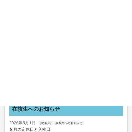
2026年8月1日
お知らせ
キャンペーン
特別割引
秋の二輪教習の受付開始します！
2026年7月30日
お知らせ
令和８年熊本地震において
2026年7月25日
お知らせ
新教習車coming soon！！
2026年7月24日
お知らせ
船舶講習の日程を更新しました
お知らせ一覧
在校生へのお知らせ
2026年8月1日
お知らせ
在校生へのお知らせ
８月の定休日と入校日