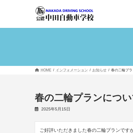
コ
ナ
ン
ビ
テ
ゲ
ン
ー
ツ
シ
へ
ョ
ス
ン
キ
に
ッ
移
プ
動
HOME
インフォメーション
お知らせ
春の二輪プラ
春の二輪プランについ
2025年5月15日
ご好評いただきました春の二輪プランです