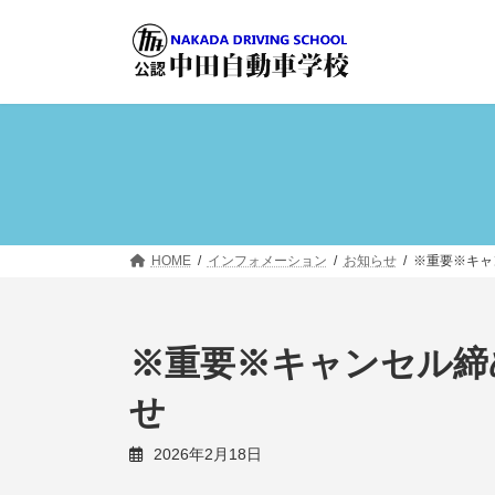
コ
ナ
ン
ビ
テ
ゲ
ン
ー
ツ
シ
へ
ョ
ス
ン
キ
に
ッ
移
プ
動
HOME
インフォメーション
お知らせ
※重要※キャ
※重要※キャンセル締
せ
2026年2月18日